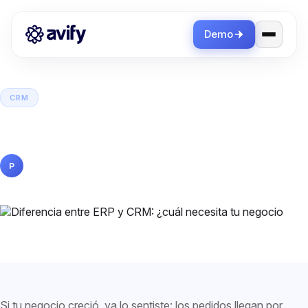
Demo
CRM
Diferencia entre ERP y CRM: ¿cuál
necesita tu negocio
Pedro Gutiérrez
19 mayo 2026
14 min de lectura
P
Si tu negocio creció, ya lo sentiste: los pedidos llegan por